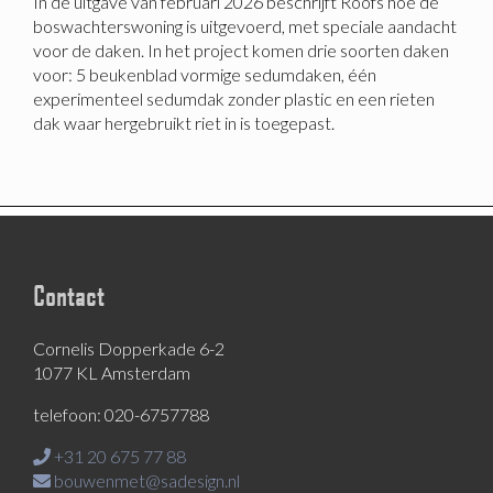
In de uitgave van februari 2026 beschrijft Roofs hoe de
boswachterswoning is uitgevoerd, met speciale aandacht
voor de daken. In het project komen drie soorten daken
voor: 5 beukenblad vormige sedumdaken, één
experimenteel sedumdak zonder plastic en een rieten
dak waar hergebruikt riet in is toegepast.
Contact
Cornelis Dopperkade 6-2
1077 KL Amsterdam
telefoon: 020-6757788
+31 20 675 77 88
bouwenmet@sadesign.nl