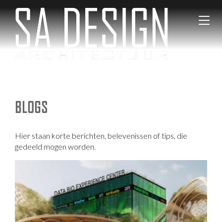
SA Desi
Gezond
T
architec
en
o
Circulair
g
Bouwen
g
l
e
n
a
BLOGS
v
i
g
a
Hier staan korte berichten, belevenissen of tips, die
t
gedeeld mogen worden.
i
o
n