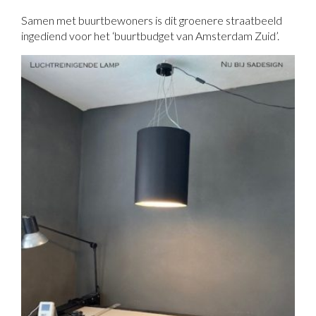
Samen met buurtbewoners is dit groenere straatbeeld
ingediend voor het ‘buurtbudget van Amsterdam Zuid’.