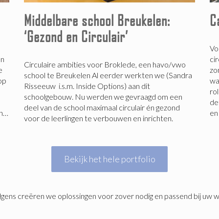
Middelbare school Breukelen:
C
‘Gezond en Circulair’
Vo
en
ci
Circulaire ambities voor Broklede, een havo/vwo
e
zo
school te Breukelen Al eerder werkten we (Sandra
 op
wa
Risseeuw i.s.m. Inside Options) aan dit
ro
schoolgebouw. Nu werden we gevraagd om een
de
deel van de school maximaal circulair én gezond
en…
en
voor de leerlingen te verbouwen en inrichten.
Bekijk het hele portfolio
olgens creëren we oplossingen voor zover nodig en passend bij uw 