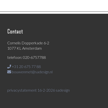
Contact
Cornelis Dopperkade 6-2
1077 KL Amsterdam
telefoon: 020-6757788
+31 20 675 77 88
bouwenmet@sadesign.nl
privacystatement 16-2-2026 sadesign