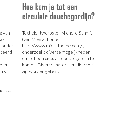
Hoe kom je tot een
circulair douchegordijn?
g van
Textielontwerpster Michelle Schmit
aal
(van Mies at home
r onder
http://www.miesathome.com/ )
ateerd
onderzoekt diverse mogelijkheden
n
om tot een circulair douchegordijn te
eden.
komen. Diverse materialen die ‘over’
tijk?
zijn worden getest.
r
d is.…