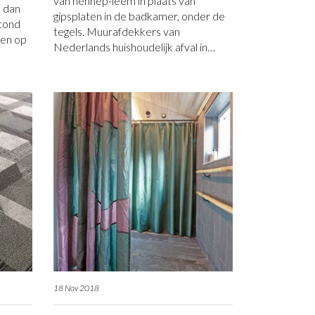
van hennep-leem in plaats van
, dan
gipsplaten in de badkamer, onder de
tond
tegels. Muurafdekkers van
 en op
Nederlands huishoudelijk afval in…
18 Nov 2018