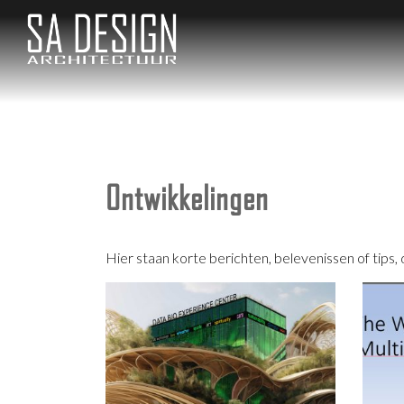
SA Design archite
Gezond en Circulair Bouwe
Ontwikkelingen
Hier staan korte berichten, belevenissen of tips