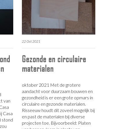
22 Oct 2021
zond
Gezonde en circulaire
en
materialen
oktober 2021 Met de grotere
aandacht voor duurzaam bouwen en
d
gezondheid is er een grote opmars in
t van
circulaire en gezonde materialen.
 Casa
Risseeuw houdt dit zoveel mogelijk bij
ij Casa
en past de materialen bij diverse
f) stond
projecten toe. Bijvoorbeeld: Platen
 zou