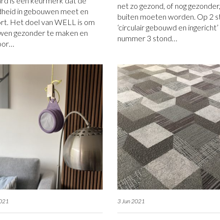
rd is een keurmerk dat de
net zo gezond, of nog gezonder
heid in gebouwen meet en
buiten moeten worden. Op 2 s
rt. Het doel van WELL is om
‘circulair gebouwd en ingericht’
wen gezonder te maken en
nummer 3 stond…
oor…
2021
3 Jun 2021