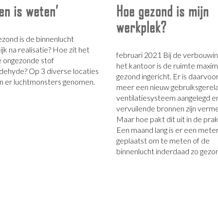
en is weten’
Hoe gezond is mijn
werkplek?
zond is de binnenlucht
jk na realisatie? Hoe zit het
februari 2021 Bij de verbouwin
 ongezonde stof
het kantoor is de ruimte maxim
dehyde? Op 3 diverse locaties
gezond ingericht. Er is daarvoo
 er luchtmonsters genomen.
meer een nieuw gebruiksgerel
ventilatiesysteem aangelegd e
vervuilende bronnen zijn verm
Maar hoe pakt dit uit in de prak
Een maand lang is er een mete
geplaatst om te meten of de
binnenlucht inderdaad zo gezon