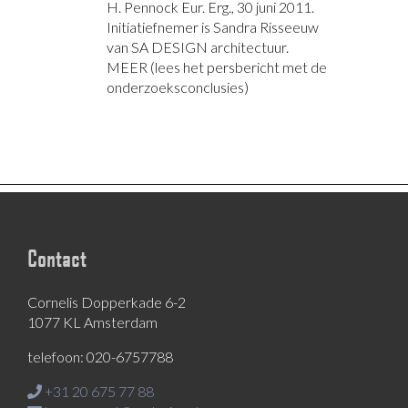
H. Pennock Eur. Erg., 30 juni 2011.
Initiatiefnemer is Sandra Risseeuw
van SA DESIGN architectuur.
MEER (lees het persbericht met de
onderzoeksconclusies)
Contact
Cornelis Dopperkade 6-2
1077 KL Amsterdam
telefoon: 020-6757788
+31 20 675 77 88