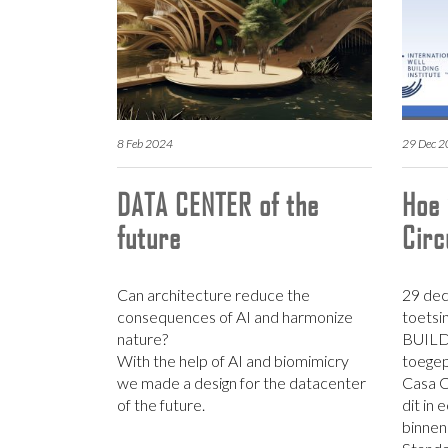
8 Feb 2024
29 Dec 
DATA CENTER of the
Hoe 
future
Circ
Can architecture reduce the
29 de
consequences of AI and harmonize
toetsi
nature?
BUILD
With the help of AI and biomimicry
toegep
we made a design for the datacenter
Casa C
of the future.
dit in
binnen