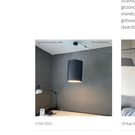
Standa
gezond
monito
gebou
daard
4 Oct 2021
18 Aug 