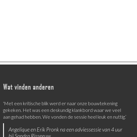
Wat vinden anderen
'Met een kritische blik werd er naar onze bouwtekening
‘Sandra is een goede luisteraar, die nieuwe invalshoeken
gekeken. Het was een deskundig klankbord waar we veel
aanbiedt’
aan gehad hebben. We vonden de sessie heel leuk en nuttig.’
Tom Kemper
Angelique en Erik Pronk na een adviessessie van 4 uur
bij Sandra Risseeuw