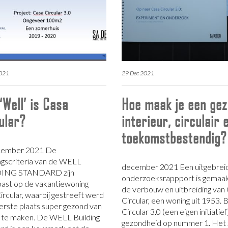
2021
29 Dec 2021
‘Well’ is Casa
Hoe maak je een ge
ular?
interieur, circulair 
toekomstbestendig?
cember 2021 De
ngscriteria van de WELL
december 2021 Een uitgebrei
ING STANDARD zijn
onderzoeksrappport is gemaak
ast op de vakantiewoning
de verbouw en uitbreiding van
ircular, waarbij gestreeft werd
Circular, een woning uit 1953. B
 eerste plaats super gezond van
Circular 3.0 (een eigen initiatie
 te maken. De WELL Building
gezondheid op nummer 1. Het