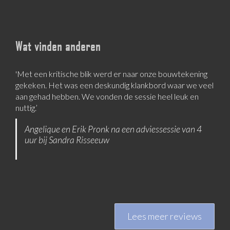
Wat vinden anderen
'Met een kritische blik werd er naar onze bouwtekening
‘Sandra is een goede luisteraar, die nieuwe invalshoeken
gekeken. Het was een deskundig klankbord waar we veel
aanbiedt’
aan gehad hebben. We vonden de sessie heel leuk en
Tom Kemper
nuttig.’
Angelique en Erik Pronk na een adviessessie van 4
uur bij Sandra Risseeuw
Lees meer reviews