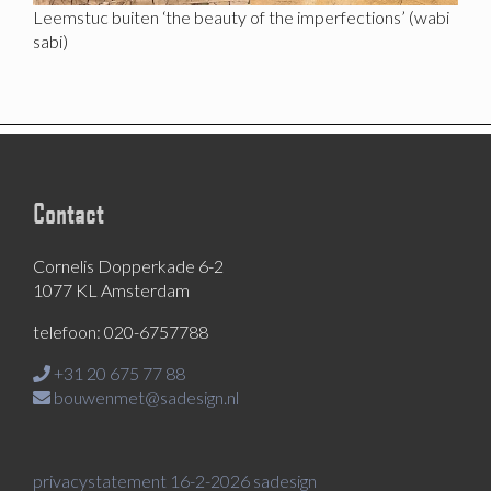
Leemstuc buiten ‘the beauty of the imperfections’ (wabi
sabi)
Contact
Cornelis Dopperkade 6-2
1077 KL Amsterdam
telefoon: 020-6757788
+31 20 675 77 88
bouwenmet@sadesign.nl
privacystatement 16-2-2026 sadesign