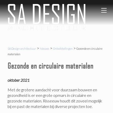
SA Desi
Gezond
T
architec
en
o
Circulair
g
Bouwen
g
l
e
n
a
>
>
>
SA Design architectuur
Nieuws
Ontwikkelingen
Gezonde en circulaire
v
materialen
i
Gezonde en circulaire materialen
g
a
t
i
oktober 2021
o
Met de grotere aandacht voor duurzaam bouwen en
n
gezondheid is er een grote opmars in circulaire en
gezonde materialen. Risseeuw houdt dit zoveel mogelijk
bij en past de materialen bij diverse projecten toe.