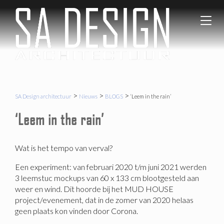
SA Desi
Gezond
T
architec
en
o
Circulair
g
Bouwen
g
l
e
n
a
>
>
>
SA Design architectuur
Nieuws
BLOGS
‘Leem in the rain’
v
‘Leem in the rain’
i
g
a
t
Wat is het tempo van verval?
i
Een experiment: van februari 2020 t/m juni 2021 werden
o
3 leemstuc mockups van 60 x 133 cm blootgesteld aan
n
weer en wind. Dit hoorde bij het MUD HOUSE
project/evenement, dat in de zomer van 2020 helaas
geen plaats kon vinden door Corona.