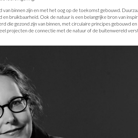
d van binnen zijn en met het oog op de toekomst gebouwd. Duurza
 en bruikbaarheid. Ook de natuur is een belangrijke bron van inspir
d die gezond zijn van binnen, met circulaire principes gebouwd en
 veel projecten de connectie met de natuur of de buitenwereld vers