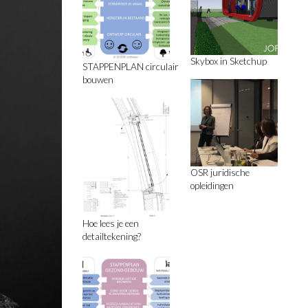
Skybox in Sketchup
STAPPENPLAN circulair
bouwen
OSR juridische
opleidingen
Hoe lees je een
detailtekening?