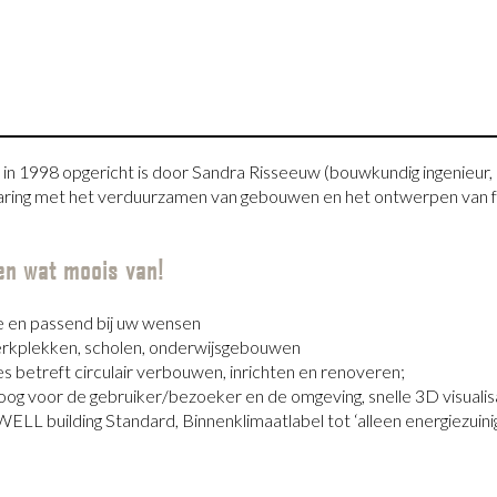
n 1998 opgericht is door Sandra Risseeuw (bouwkundig ingenieur, 
ervaring met het verduurzamen van gebouwen en het ontwerpen van f
n wat moois van!
e en passend bij uw wensen
werkplekken, scholen, onderwijsgebouwen
 betreft circulair verbouwen, inrichten en renoveren;
oog voor de gebruiker/bezoeker en de omgeving, snelle 3D visualisa
LL building Standard, Binnenklimaatlabel tot ‘alleen energiezuinig