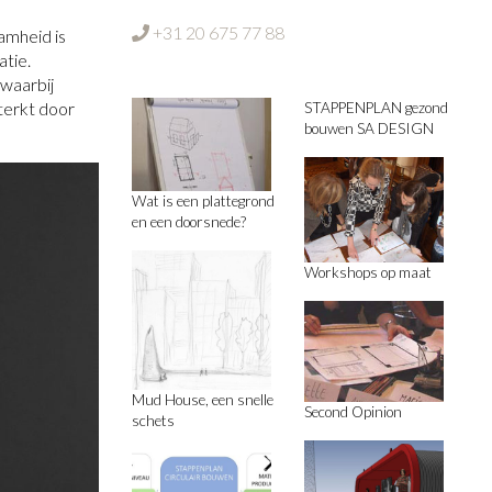
+31 20 675 77 88
amheid is
atie.
 waarbij
terkt door
STAPPENPLAN gezond
bouwen SA DESIGN
Wat is een plattegrond
en een doorsnede?
Workshops op maat
Mud House, een snelle
Second Opinion
schets