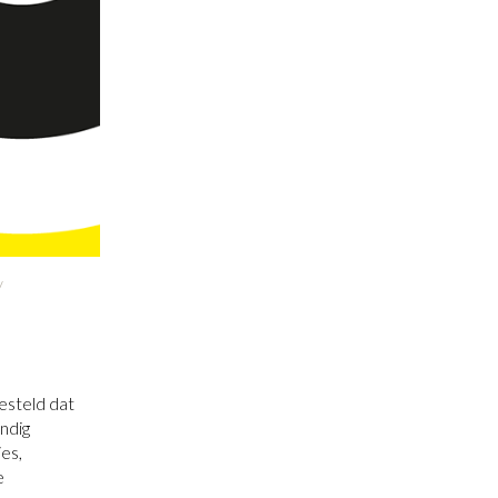
/
esteld dat
ndig
es,
e