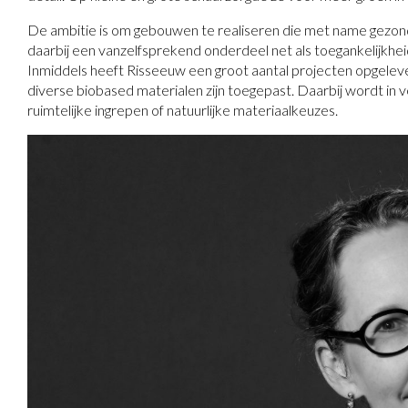
De ambitie is om gebouwen te realiseren die met name gezon
daarbij een vanzelfsprekend onderdeel net als toegankelijkheid
Inmiddels heeft Risseeuw een groot aantal projecten opgelever
diverse biobased materialen zijn toegepast. Daarbij wordt in
ruimtelijke ingrepen of natuurlijke materiaalkeuzes.