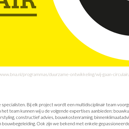
/www.bna.nl/programmas/duurzame-ontwikkeling/wij-gaan-circulair
ecialisten. Bij elk project wordt een multidisciplinair team voorg
en het team kunnen wij u de volgende expertises aanbieden: bouwku
rstyling, constructief advies, bouwkostenraming, binnenklimaatadvi
en bouwbegeleiding. Ook zijn we bekend met enkele gepassioneerd