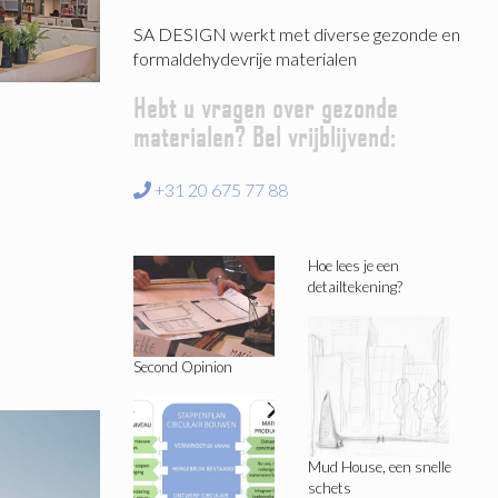
SA DESIGN werkt met diverse gezonde en
formaldehydevrije materialen
Hebt u vragen over gezonde
materialen? Bel vrijblijvend:
+31 20 675 77 88
Hoe lees je een
detailtekening?
Second Opinion
Mud House, een snelle
schets