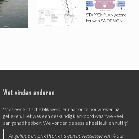
STAPPENPLAN gezond
bouwen SA DESIGN
Wat vinden anderen
'Met een kritische blik werd er naar onze bouwtekening
‘Sandra is een goede luisteraar, die nieuwe invalshoeken
gekeken. Het was een deskundig klankbord waar we veel
aanbiedt’
aan gehad hebben. We vonden de sessie heel leuk en nuttig.’
Tom Kemper
Angelique en Erik Pronk na een adviessessie van 4 uur