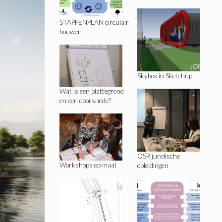
STAPPENPLAN circulair
bouwen
Skybox in Sketchup
Wat is een plattegrond
en een doorsnede?
OSR juridische
Workshops op maat
opleidingen