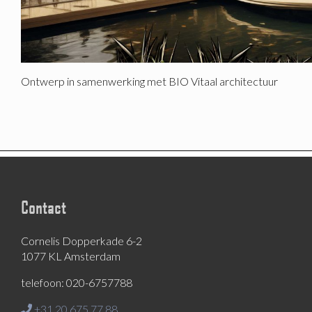
Ontwerp in samenwerking met BIO Vitaal architectuur
Contact
Cornelis Dopperkade 6-2
1077 KL Amsterdam
telefoon: 020-6757788
+31 20 675 77 88