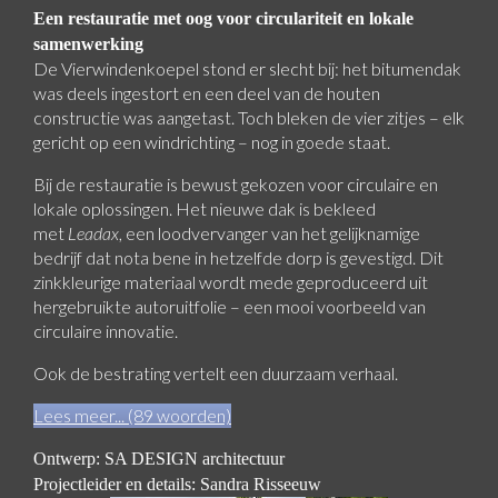
Een restauratie met oog voor circulariteit en lokale
samenwerking
De Vierwindenkoepel stond er slecht bij: het bitumendak
was deels ingestort en een deel van de houten
constructie was aangetast. Toch bleken de vier zitjes – elk
gericht op een windrichting – nog in goede staat.
Bij de restauratie is bewust gekozen voor circulaire en
lokale oplossingen. Het nieuwe dak is bekleed
met
Leadax
, een loodvervanger van het gelijknamige
bedrijf dat nota bene in hetzelfde dorp is gevestigd. Dit
zinkkleurige materiaal wordt mede geproduceerd uit
hergebruikte autoruitfolie – een mooi voorbeeld van
circulaire innovatie.
Ook de bestrating vertelt een duurzaam verhaal.
Lees meer... (89 woorden)
Ontwerp: SA DESIGN architectuur
Projectleider en details: Sandra Risseeuw