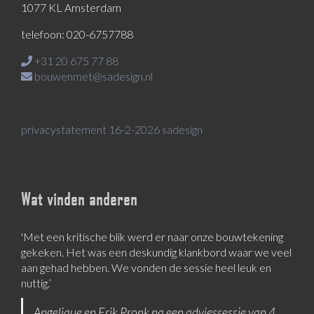
1077 KL Amsterdam
telefoon: 020-6757788
+31 20 675 77 88
bouwenmet@sadesign.nl
privacystatement 16-2-2026 sadesign
Wat vinden anderen
'Met een kritische blik werd er naar onze bouwtekening
gekeken. Het was een deskundig klankbord waar we veel
aan gehad hebben. We vonden de sessie heel leuk en
nuttig.’
Angelique en Erik Pronk na een adviessessie van 4