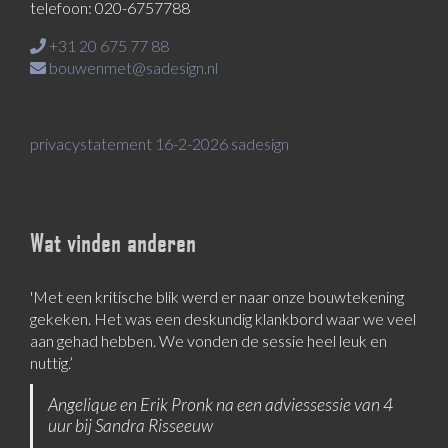
telefoon: 020-6757788
+31 20 675 77 88
bouwenmet@sadesign.nl
privacystatement 16-2-2026 sadesign
Wat vinden anderen
'Met een kritische blik werd er naar onze bouwtekening
‘Sandra is een goede luisteraar, die nieuwe invalshoeken
gekeken. Het was een deskundig klankbord waar we veel
aanbiedt’
aan gehad hebben. We vonden de sessie heel leuk en
Tom Kemper
nuttig.’
Angelique en Erik Pronk na een adviessessie van 4
uur bij Sandra Risseeuw