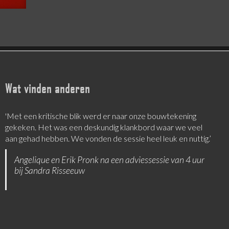
Wat vinden anderen
‘Sandra is een goede luisteraar, die nieuwe invalshoeken
aanbiedt’
Tom Kemper