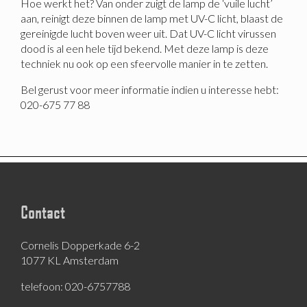
Hoe werkt het? Van onder zuigt de lamp de ‘vuile lucht’
aan, reinigt deze binnen de lamp met UV-C licht, blaast de
gereinigde lucht boven weer uit. Dat UV-C licht virussen
dood is al een hele tijd bekend. Met deze lamp is deze
techniek nu ook op een sfeervolle manier in te zetten.
Bel gerust voor meer informatie indien u interesse hebt:
020-675 77 88
Contact
Cornelis Dopperkade 6-2
1077 KL Amsterdam
telefoon: 020-6757788