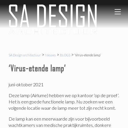
SA Desi
Gezond
T
architec
en
o
Circulair
g
Bouwen
g
l
e
n
a
>
>
>
SA Design architectuur
Nieuws
BLOGS
‘Virus-etende lamp’
v
‘Virus-etende lamp’
i
g
a
t
juni-oktober 2021
i
Deze lamp (Airlume) hebben we op kantoor ‘op de proef’.
o
Het is een goede functionele lamp. Nu zoeken we een
n
volgende locatie waar de lamp meer tot zijn recht komt.
De lamp kan een meerwaarde zijn voor bijvoorbeeld
wachtkamers van medische praktijkruimtes, donkere