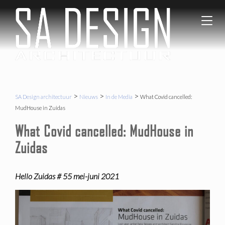
SA Desi
Gezond
T
architec
en
o
Circulair
g
Bouwen
g
l
e
n
a
>
>
>
SA Design architectuur
Nieuws
In de Media
What Covid cancelled:
v
MudHouse in Zuidas
i
What Covid cancelled: MudHouse in
g
a
Zuidas
t
i
o
Hello Zuidas # 55 mei-juni 2021
n