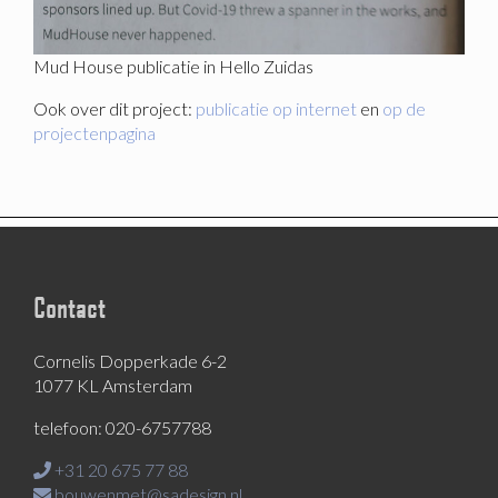
Mud House publicatie in Hello Zuidas
Ook over dit project:
publicatie op internet
en
op de
projectenpagina
Contact
Cornelis Dopperkade 6-2
1077 KL Amsterdam
telefoon: 020-6757788
+31 20 675 77 88
bouwenmet@sadesign.nl